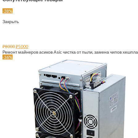
-38%
Закрыть
Ремонт майнеров
₽
8000
₽
5000
Ремонт майнеров асиков Asic чистка от пыли, замена чипов хешпла
-36%