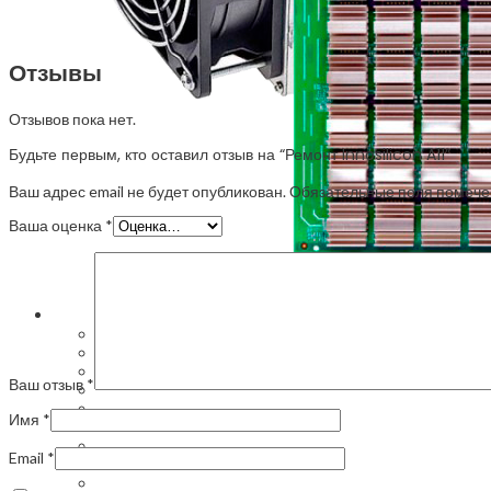
Отзывы (0)
Отзывы
Отзывов пока нет.
Будьте первым, кто оставил отзыв на “Ремонт Innosilicon A11”
Ваш адрес email не будет опубликован.
Обязательные поля помеч
Ваша оценка
*
Ремонт асиков в Казани
Ремонт майнинг оборудования
Ремонт майнинг ферм
Ваш отзыв
*
Ремонт ватсмайнеров
Ремонт Innosilicon асиков
Имя
*
Ремонт ASIC в Казани
Обслуживание майнинг ферм
Email
*
Настройка асика для майнинга
Ремонт платы асиков