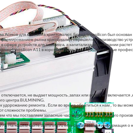
а Асиков для майнинга криптовалют. Бренд Innosilicon был основан
 формированием рынка криптовалют перешел на производство устрой
й в сфере устройств для майнинга, а капитализация компании раст
чинку Innosilicon A11 в короткие сроки. Квалифицированные профе
 отключается, не выдает мощность ,запах или во все не включается 
ного центра BULMINING.
удорожанию ремонта . Если во время обратиться к нам , то вы мо
 от сложности проблемы.
ем что мы поставляем запасные части для асиков от прямого произв
272. На нашем сайте bulmining.ru есть самая свежая информация о н