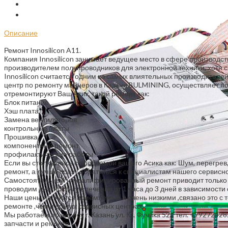
Отзывы (0)
Заказать
Описание
Ремонт Innosilicon A11.
Компания Innosilicon занимает ведущее место в сфере производств
производителем полупроводников для электронной техники, хотя с
Innosilicon считается одним из самых влиятельных производителе
центр по ремонту майнеров в Казани BULMINING, осуществляет по
отремонтируют Ваш Асик, такой ремонт как:
Блок питание
Хэш плата
Замена вентиляторов
контрольные платы
Прошивка
компонентный ремонт
профилактические работы
Если вы столкнулись с проблемой вашего Асика как: Шум, перегрев,
ремонт, а лучше сразу обратиться к специалистам нашего сервис
Самостоятельный неквалифицированный ремонт приводит только к 
проводим диагностику в течении от 1 часа до 3 дней в зависимости
Наши цены являются приемлемые и очень низкими ,связано это с т
ремонте ,чем в других сервисных центрах.
Мы работаем по адресу г. Казань ул. Ю. Фучика 52а тел. +79272428
запчасти и ремонте.