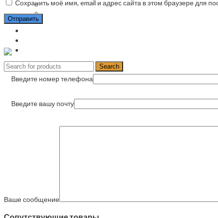
Сохранить моё имя, email и адрес сайта в этом браузере для 
Ремонт майнеров
Ремонт блоков питания Асиков Asic
Ремонт асик Авалон Avalon
Запчасти
Заказать
О компании
Контакты
Search
Введите номер телефона
Введите вашу почту
Ваше сообщение
Сопутствующие товары