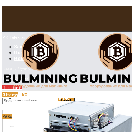
VK
Telegram
Заказать звонок
Почта
Вопросы
Казань: Фучика 52а
+79272428272
Позвонить
VK
Telegram
0
items
/
₽
0
Майнинг оборудование
Search
Login / Register
-50%