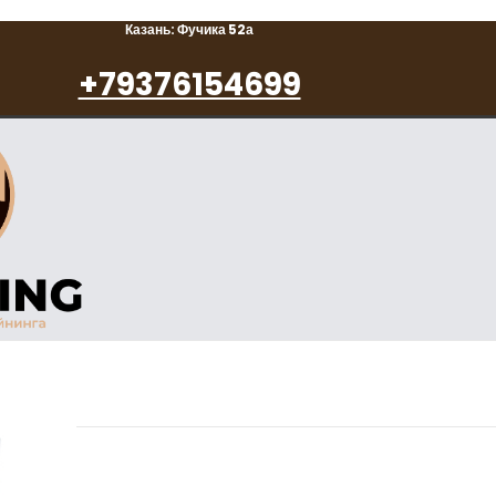
Казань: Фучика 52а
+79376154699