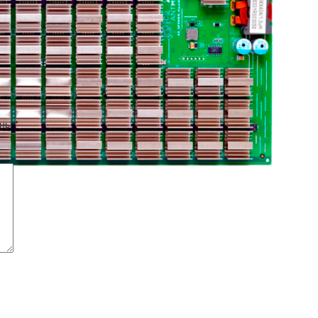
ены
*
Ремо