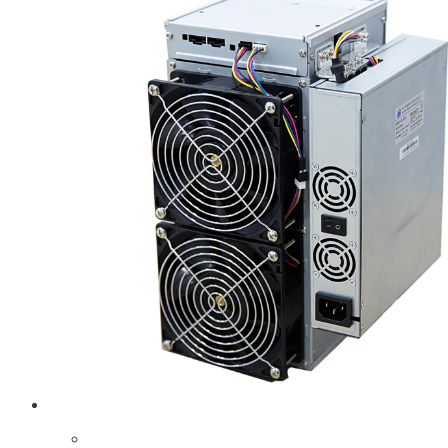
Купить асик | ASIC
ASIC Bitmain AntMiner S19, 95TH/s НОВЫЙ