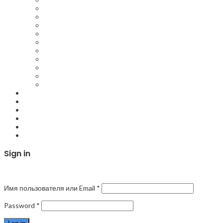
Ремонт майнинг ферм
Ремонт ватсмайнеров
Ремонт Innosilicon асиков
Ремонт ASIC в Казани
Обслуживание майнинг ферм
Настройка асика для майнинга
Ремонт платы асиков
Ремонт майнеров
Ремонт блоков питания Асиков Asic
Ремонт асик Авалон Avalon
Запчасти
О компании
Контакты
Compare
Login / Register
Sign in
Закрыть
Имя пользователя или Email
*
Password
*