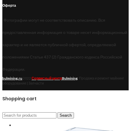
Оферта
Фотографии могут не соответствовать описанию. Вся
предоставленная информация о товаре несет информационный
характер и не является публичной офертой, определяемой
положениями Статьи 437 (2) Гражданского кодекса Российской
Федерации.
bulmining.ru
2022
Сервисный центр
Bulmining
. Продажа и ремонт майнинг
оборудование | Запчасти
Shopping cart
Закрыть
Search
Майнинг оборудование