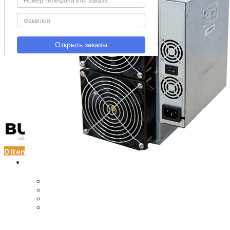
Menu
0
items
/
₽
0
Купить асик | ASIC
ASIC Bitmain AntMiner S19, 95TH/s НОВЫЙ
Ватсмайнер m31s -76TH REF
Ватсмайнер M21S 54 TH/S
Купить ASIC