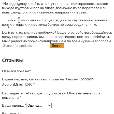
Обслуживание майнинг ферм
-Не видит одну или 2 платы -тут типичная неисправность состоит
Настройка асика для майнинга
выхода из строя чипов на плате ,возможно из-за перегрева или
Ремонт платы асиков
повышенного или пониженного напряжения в сети.
Ремонт майнеров
Ремонт блоков питания Асиков Asic
— сильно шумит или вибрирует -в данном случае нужно менять
Ремонт асик Авалон Avalon
вентиляторы или протяжка болтов по всем соединениям.
Запчасти
О компании
Если вы с толкнулись проблемой Вашего устройства обращайтесь
сразу к профессионалам нашего сервисного центра bulmining.ru.
Контакты
Мы с радостью проконсультируем Вам по всем нужным вопросам.
Search
Отзывы (0)
Отзывы
Отзывов пока нет.
Будьте первым, кто оставил отзыв на “Ремонт Canaan
AvalonMiner 1246.”
Ваш адрес email не будет опубликован.
Обязательные поля
помечены
*
Ваша оценка
*
Ваш отзыв
*