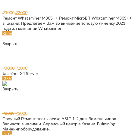
Ремонт Whatsminer M30S++
₽
3000
₽
2000
Ремонт Whatsminer M30S++ Ремонт MicroBT Whatsminer M30S++
в Казани. Предлагаем Вам во внимание топовую линейку 2021
года ,от компании Whatsminer
-33%
Закрыть
Ремонт Jasminer X4 Server
₽
3000
₽
2000
Jasminer X4 Server
-38%
Закрыть
Ремонт платы асиков
₽
8000
₽
5000
Срочный Ремонт платы асика ASIC 1-2 дня. Замена чипов.
Запчасти в наличии. Сервисный центр в Казани. Bulmining -
Майнинг оборудование.
-20%