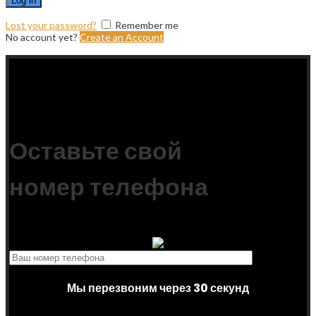
Log in
Lost your password?
Remember me
No account yet?
Create an Account
Scroll To Top
Оставьте свой
номер телефона
Мы перезвоним через 30 секунд