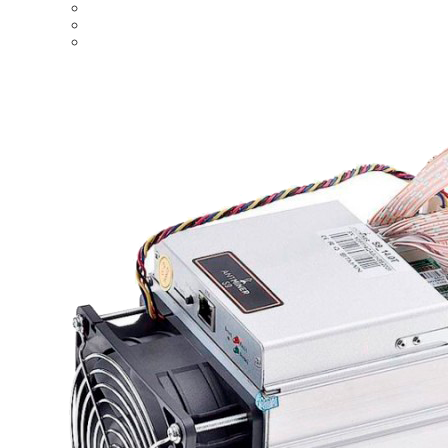
Ватсмайнер m31s -76TH REF
Ватсмайнер M21S 54 TH/S
Купить ASIC