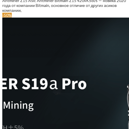
Antminer Z15 Asic Antminer Bitmain Z15 420vKSol/s — новика 2020
года от компании Bitmain, основное отличие от других асиков
компании,
-50%