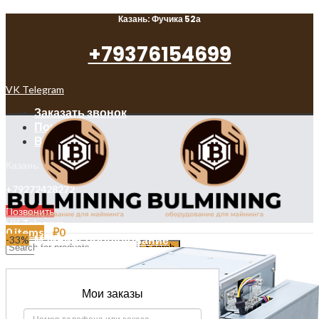
Казань: Фучика 52а
+79376154699
VK
Telegram
Заказать звонок
Почта
Вопросы
Казань: Фучика 52а
+79272428272
Позвонить
VK
Telegram
0
items
/
₽
0
Майнинг оборудование
-33%
Search
Login / Register