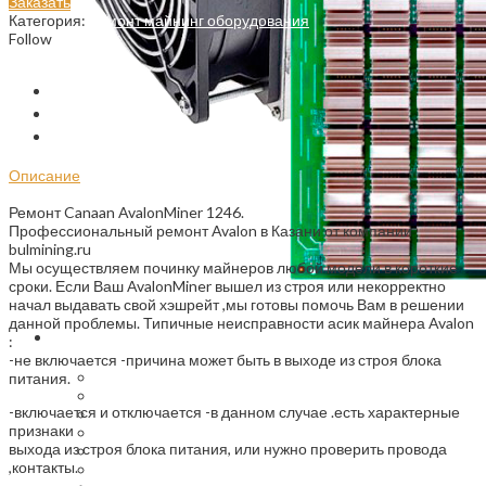
Заказать
Категория:
Ремонт майнинг оборудования
Follow
VK
Telegram
Описание
Отзывы (0)
Заказать
Описание
Ремонт Canaan AvalonMiner 1246.
Профессиональный ремонт Avalon в Казани от компании
bulmining.ru
Мы осуществляем починку майнеров любой модели в короткие
сроки. Если Ваш AvalonMiner вышел из строя или некорректно
начал выдавать свой хэшрейт ,мы готовы помочь Вам в решении
данной проблемы. Типичные неисправности асик майнера Avalon
:
Ремонт
-не включается -причина может быть в выходе из строя блока
Ремонт асиков в Казани
питания.
Ремонт майнинг оборудования
-включается и отключается -в данном случае .есть характерные
Ремонт майнинг ферм
признаки
Ремонт ватсмайнеров
выхода из строя блока питания, или нужно проверить провода
Ремонт Innosilicon асиков
,контакты.
Ремонт ASIC в Казани