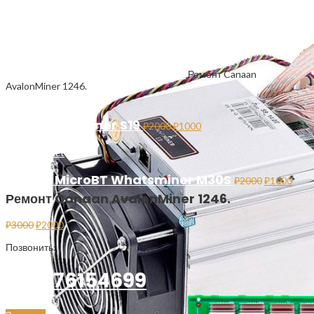
Click to enlarge
Главная
Ремонт майнинг оборудования
Ремонт Canaan
AvalonMiner 1246.
Previous product
Ремонт Antminer S19
₽
2000
₽
1000
Back to products
Next product
Ремонт MicroBT Whatsminer M30S
₽
2000
₽
1000
Ремонт Canaan AvalonMiner 1246.
₽
3000
₽
2000
Позвонить:
+79376154699