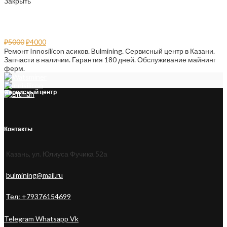
Закрыть
Ремонт Innosilicon асиков
₽
5000
₽
4000
Ремонт Innosilicon асиков. Bulmining. Сервисный центр в Казани.
Запчасти в наличии. Гарантия 180 дней. Обслуживание майнинг
ферм.
Сервисный центр
Контакты
Казань, ул. Юлиуса Фучика 52а
bulmining@mail.ru
Тел: +79376154699
Telegram
Whatsapp
Vk