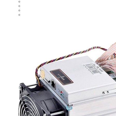
ASIC Bitmain AntMiner S19, 95TH/s НОВЫЙ
Ватсмайнер m31s -76TH REF
Ватсмайнер M21S 54 TH/S
Купить ASIC