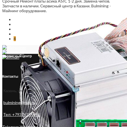
Срочный Ремонт платы асика ASIC 1-2 дня. Замена чипов.
Запчасти в наличии. Сервисный центр в Казани. Bulmining -
Майнинг оборудование.
←
1
2
3
4
Сервисный центр
Контакты
Казань, ул. Юлиуса Фучика 52а
bulmining@mail.ru
Тел: +79376154699
Telegram
Whatsapp
Vk