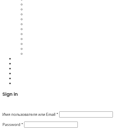
Ремонт майнинг оборудования
Ремонт майнинг ферм
Ремонт ватсмайнеров
Ремонт Innosilicon асиков
Ремонт ASIC в Казани
Обслуживание майнинг ферм
Настройка асика для майнинга
Ремонт платы асиков
Ремонт майнеров
Ремонт блоков питания Асиков Asic
Ремонт асик Авалон Avalon
Запчасти
О компании
Контакты
Compare
Login / Register
Sign in
Закрыть
Имя пользователя или Email
*
Password
*