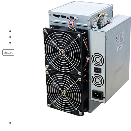
Обслуживание майнинг ферм
Настройка асика для майнинга
Ремонт платы асиков
Ремонт майнеров
Ремонт блоков питания Асиков Asic
Ремонт асик Авалон Avalon
Запчасти
О компании
Контакты
Search
Купить асик | ASIC