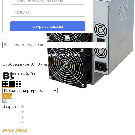
Категории
Запчасти
Купить асик | ASIC
Ремонт майнинг оборудования
Советы по ремонту
Menu
Главная
Ремонт майнинг оборудования
Страница 4
Отображение 37–37 из 37
Показать сайдбар
Show
9
24
36
0
items
/
₽
0
-38%
Купить асик | ASIC
Закрыть
ASIC Bitmain AntMiner S19, 95TH/s НОВЫЙ
Ватсмайнер m31s -76TH REF
Ватсмайнер M21S 54 TH/S
Ремонт платы асиков
Купить ASIC
₽
8000
₽
5000